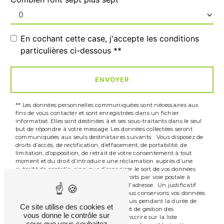
En cochant cette case, j'accepte les conditions
particulières ci-dessous **
ENVOYER
** Les données personnelles communiquées sont nécessaires aux
fins de vous contacter et sont enregistrées dans un fichier
informatisé. Elles sont destinées à et ses sous-traitants dans le seul
but de répondre à votre message. Les données collectées seront
communiquées aux seuls destinataires suivants: . Vous disposez de
droits d’accès, de rectification, d’effacement, de portabilité, de
limitation, d’opposition, de retrait de votre consentement à tout
moment et du droit d’introduire une réclamation auprès d’une
autorité de contrôle, ainsi que d’organiser le sort de vos données
post-mortem. Vous pouvez exercer ces droits par voie postale à
l'adresse ou par courrier électronique à l'adresse . Un justificatif
d'identité pourra vous être demandé. Nous conservons vos données
pendant la période de prise de contact puis pendant la durée de
Ce site utilise des cookies et
prescription légale aux fins probatoires et de gestion des
vous donne le contrôle sur
contentieux. Vous avez le droit de vous inscrire sur la liste
ceux que vous souhaitez