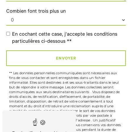
Combien font trois plus un
En cochant cette case, j'accepte les conditions
particulières ci-dessous **
ENVOYER
** Les données personnelles communiquées sont nécessaires aux
fins de vous contacter et sont enregistrées dans un fichier
informatisé. Elles sont destinées à et ses sous-traitants dans le seul
but de répondre à votre message. Les données collectées seront
communiquées aux seuls destinataires suivants: . Vous disposez de
droits d’accès, de rectification, d’effacement, de portabilité, de
limitation, d’opposition, de retrait de votre consentement à tout
moment et du droit d’introduire une réclamation auprès d’une
autorité de contrôle, ainsi que d’organiser le sort de vos données
post-mortem. Vous pouvez exercer ces droits par voie postale à
l'adresse ou par courrier électronique à l'adresse . Un justificatif
d'identité pourra vous être demandé. Nous conservons vos données
pendant la période de prise de contact puis pendant la durée de