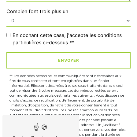
Combien font trois plus un
En cochant cette case, j'accepte les conditions
particulières ci-dessous **
ENVOYER
** Les données personnelles communiquées sont nécessaires aux
fins de vous contacter et sont enregistrées dans un fichier
informatisé. Elles sont destinées à et ses sous-traitants dans le seul
but de répondre à votre message. Les données collectées seront
communiquées aux seuls destinataires suivants: . Vous disposez de
droits d’accès, de rectification, d’effacement, de portabilité, de
limitation, d’opposition, de retrait de votre consentement à tout
moment et du droit d’introduire une réclamation auprès d’une
autorité de contrôle, ainsi que d’organiser le sort de vos données
post-mortem. Vous pouvez exercer ces droits par voie postale à
l'adresse ou par courrier électronique à l'adresse . Un justificatif
d'identité pourra vous être demandé. Nous conservons vos données
pendant la période de prise de contact puis pendant la durée de