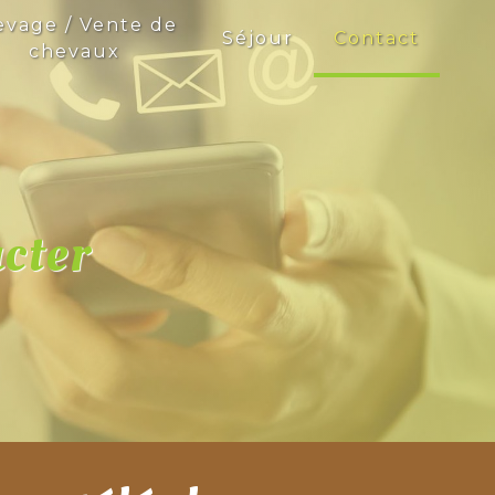
evage / Vente de
Séjour
Contact
chevaux
acter