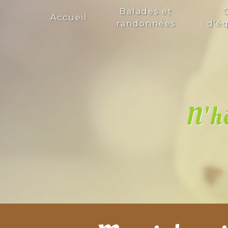
Panneau de gestion des cookies
Balades et
Accueil
randonnées
d'éq
N'hé