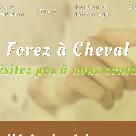
Cours
Pension et
El
Stages
uitation
débourrage
Forez à Cheval
sitez pas à nous cont