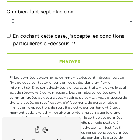
Combien font sept plus cinq
En cochant cette case, j'accepte les conditions
particulières ci-dessous **
ENVOYER
** Les données personnelles communiquées sont nécessaires aux
fins de vous contacter et sont enregistrées dans un fichier
informatisé. Elles sont destinées à et ses sous-traitants dans le seul
but de répondre à votre message. Les données collectées seront
communiquées aux seuls destinataires suivants: . Vous disposez de
droits d’accès, de rectification, d’effacement, de portabilité, de
limitation, d’opposition, de retrait de votre consentement à tout
moment et du droit d’introduire une réclamation auprès d’une
autorité de contrôle, ainsi que d’organiser le sort de vos données
post-mortem. Vous pouvez exercer ces droits par voie postale à
l'adresse ou par courrier électronique à l'adresse . Un justificatif
d'identité pourra vous être demandé. Nous conservons vos données
pendant la période de prise de contact puis pendant la durée de