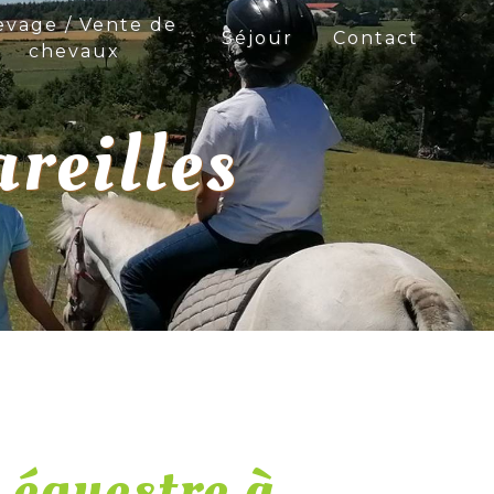
evage / Vente de
Séjour
Contact
chevaux
areilles
 équestre à