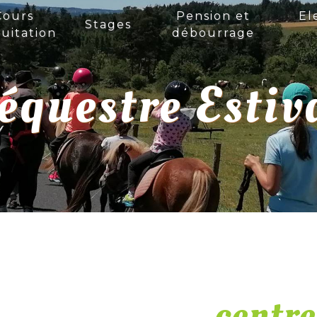
Cours
Pension et
El
Stages
uitation
débourrage
équestre Estiv
centre