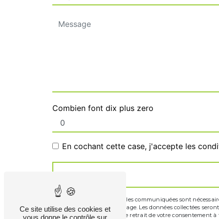
Combien font dix plus zero
En cochant cette case, j'accepte les condi
** Les données personnelles communiquées sont nécessaires a
de répondre à votre message. Les données collectées seront 
Ce site utilise des cookies et
limitation, d’opposition, de retrait de votre consentement 
vous donne le contrôle sur