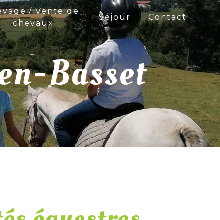
evage / Vente de
Séjour
Contact
chevaux
-en-Basset
tés équestres