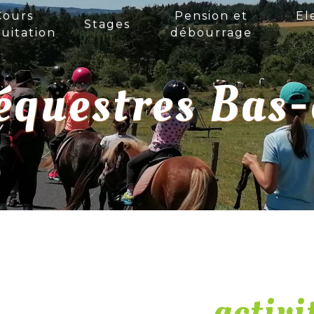
Cours
Pension et
El
Stages
uitation
débourrage
 équestres Bas
activi