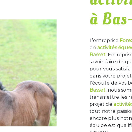
à Bas
L’entreprise
Fore
en
activités éque
Basset
. Entrepri
savoir-faire de q
pour vous satisf
dans votre proje
l’écoute de vos b
Basset
, nous som
transmettre les 
projet de
activit
tout notre passio
encore plus notre
équipe est qualif