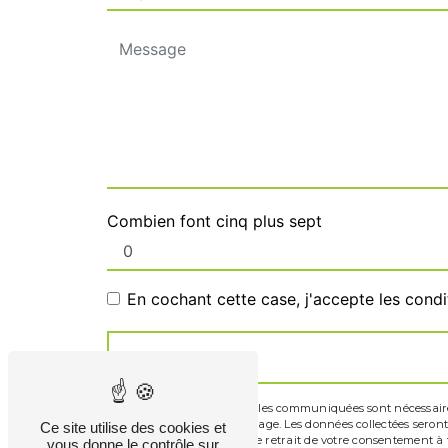
Combien font cinq plus sept
En cochant cette case, j'accepte les condi
** Les données personnelles communiquées sont nécessaires a
de répondre à votre message. Les données collectées seront 
Ce site utilise des cookies et
limitation, d’opposition, de retrait de votre consentement 
vous donne le contrôle sur