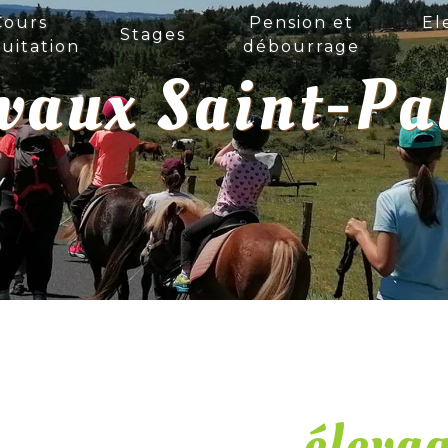
Cours
Pension et
El
Stages
uitation
débourrage
evaux Saint-Pa
éleva