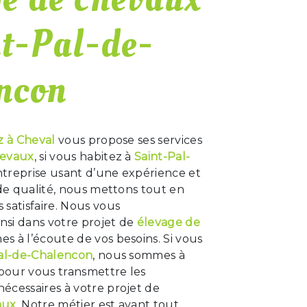
nt-Pal-de-
ncon
z à Cheval
vous propose ses services
hevaux
, si vous habitez à
Saint-Pal-
ntreprise usant d’une expérience et
 de qualité, nous mettons tout en
satisfaire. Nous vous
si dans votre projet de
élevage de
s à l’écoute de vos besoins. Si vous
al-de-Chalencon
, nous sommes à
 pour vous transmettre les
écessaires à votre projet de
aux
. Notre métier est avant tout