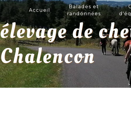
Panneau de gestion des cookies
Balades et
Accueil
randonnées
d'éq
élevage de ch
Chalencon