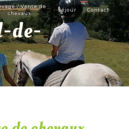
evage / Vente de
Séjour
Contact
chevaux
l-de-
ge de chevaux