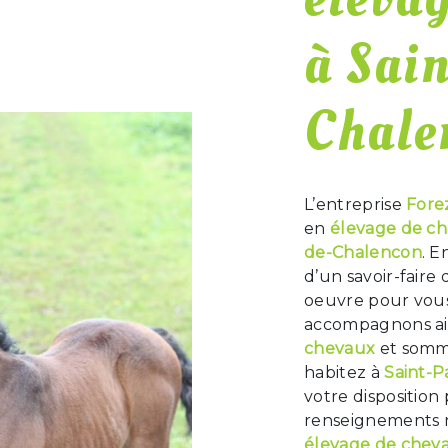
à Sai
Chale
L’entreprise
Fore
en
élevage de c
de-Chalencon
. E
d’un savoir-faire
oeuvre pour vous 
accompagnons ain
chevaux
et somme
habitez à
Saint-P
votre disposition
renseignements n
élevage de chev