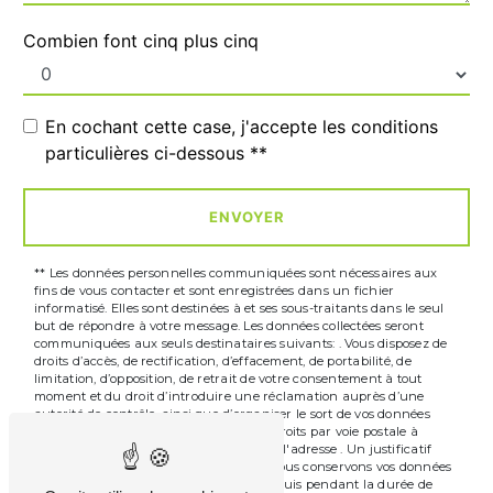
Combien font cinq plus cinq
En cochant cette case, j'accepte les conditions
particulières ci-dessous **
ENVOYER
** Les données personnelles communiquées sont nécessaires aux
fins de vous contacter et sont enregistrées dans un fichier
informatisé. Elles sont destinées à et ses sous-traitants dans le seul
but de répondre à votre message. Les données collectées seront
communiquées aux seuls destinataires suivants: . Vous disposez de
droits d’accès, de rectification, d’effacement, de portabilité, de
limitation, d’opposition, de retrait de votre consentement à tout
moment et du droit d’introduire une réclamation auprès d’une
autorité de contrôle, ainsi que d’organiser le sort de vos données
post-mortem. Vous pouvez exercer ces droits par voie postale à
l'adresse ou par courrier électronique à l'adresse . Un justificatif
d'identité pourra vous être demandé. Nous conservons vos données
pendant la période de prise de contact puis pendant la durée de