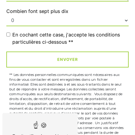
Combien font sept plus dix
En cochant cette case, j'accepte les conditions
particulières ci-dessous **
ENVOYER
** Les données personnelles communiquées sont nécessaires aux
fins de vous contacter et sont enregistrées dans un fichier
informatisé. Elles sont destinées à et ses sous-traitants dans le seul
but de répondre à votre message. Les données collectées seront
communiquées aux seuls destinataires suivants: . Vous disposez de
droits d’accès, de rectification, d’effacement, de portabilité, de
limitation, d’opposition, de retrait de votre consentement à tout
moment et du droit d’introduire une réclamation auprès d’une
autorité de contrôle, ainsi que d’organiser le sort de vos données
post-mortem. Vous pouvez exercer ces droits par voie postale à
l'adresse ou par courrier électronique à l'adresse . Un justificatif
d'identité pourra vous être demandé. Nous conservons vos données
pendant la période de prise de contact puis pendant la durée de