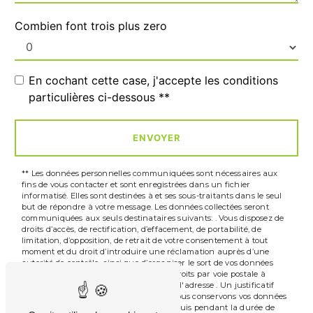
Combien font trois plus zero
En cochant cette case, j'accepte les conditions
particulières ci-dessous **
ENVOYER
** Les données personnelles communiquées sont nécessaires aux
fins de vous contacter et sont enregistrées dans un fichier
informatisé. Elles sont destinées à et ses sous-traitants dans le seul
but de répondre à votre message. Les données collectées seront
communiquées aux seuls destinataires suivants: . Vous disposez de
droits d’accès, de rectification, d’effacement, de portabilité, de
limitation, d’opposition, de retrait de votre consentement à tout
moment et du droit d’introduire une réclamation auprès d’une
autorité de contrôle, ainsi que d’organiser le sort de vos données
post-mortem. Vous pouvez exercer ces droits par voie postale à
l'adresse ou par courrier électronique à l'adresse . Un justificatif
d'identité pourra vous être demandé. Nous conservons vos données
pendant la période de prise de contact puis pendant la durée de