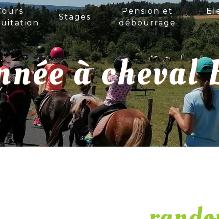
Cours
Pension et
El
Stages
uitation
débourrage
née à cheval 
rando