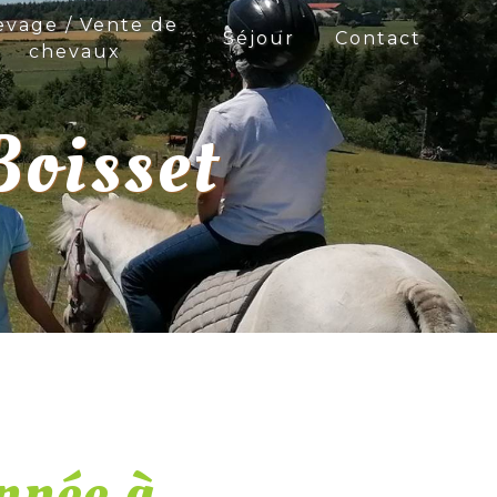
evage / Vente de
Séjour
Contact
chevaux
Boisset
nnée à