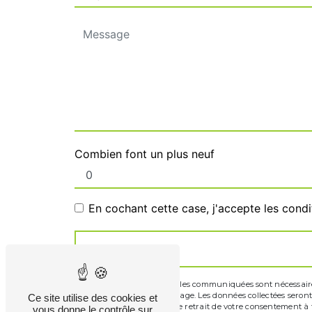
Combien font un plus neuf
En cochant cette case, j'accepte les condi
** Les données personnelles communiquées sont nécessaires a
de répondre à votre message. Les données collectées seront 
Ce site utilise des cookies et
limitation, d’opposition, de retrait de votre consentement 
vous donne le contrôle sur