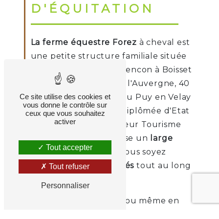
D'ÉQUITATION
La ferme équestre Forez
à cheval est
une petite structure familiale située
sur le plateau de Chalencon à Boisset
(43500) aux portes de l'Auvergne, 40
Ce site utilise des cookies et
min de St Etienne et du Puy en Velay
vous donne le contrôle sur
1h30 de Lyon. Magali diplômée d'Etat
ceux que vous souhaitez
activer
et ATE (Accompagnateur Tourisme
Équestre) vous propose un
large
Tout accepter
choix d'activités
que vous soyez
débutants
ou
confirmés
tout au long
Tout refuser
de l'année.
Personnaliser
En famille, entre amis ou même en
solo venez découvrir et partager un