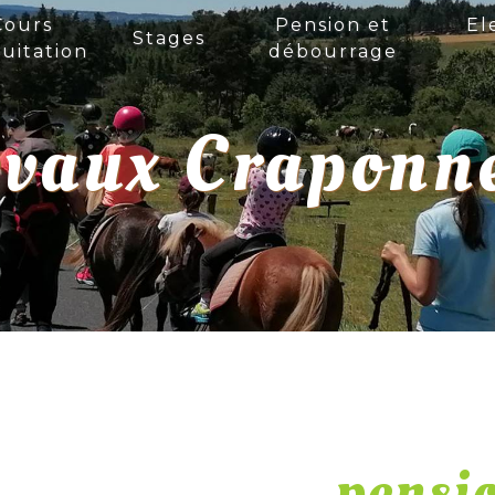
Cours
Pension et
El
Stages
uitation
débourrage
evaux Craponn
pensi