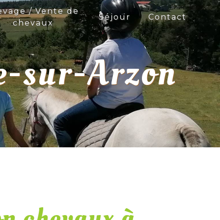
evage / Vente de
Séjour
Contact
chevaux
e-sur-Arzon
on chevaux à