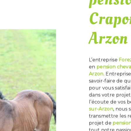
Crapo
Arzon
L’entreprise
Fore
en
pension chev
Arzon
. Entrepris
savoir-faire de q
pour vous satisf
dans votre proje
l’écoute de vos b
sur-Arzon
, nous 
transmettre les 
projet de
pensio
tout notre passio