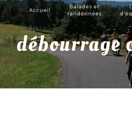
Panneau de gestion des cookies
Balades et
Accueil
randonnées
d'éq
débourrage 