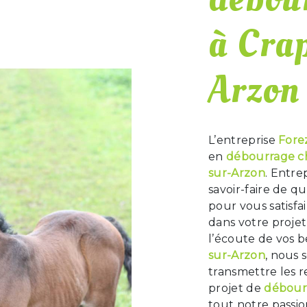
à Cra
Arzon
L’entreprise
Fore
en
débourrage c
sur-Arzon
. Entre
savoir-faire de q
pour vous satisf
dans votre proje
l’écoute de vos b
sur-Arzon
, nous 
transmettre les 
projet de
débour
tout notre passio