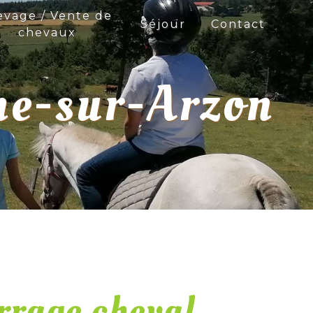
evage / Vente de
Séjour
Contact
chevaux
ne-sur-Arzon
rrage cheval