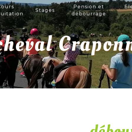
Cours
Pension et
El
Stages
uitation
débourrage
cheval Crapon
débou