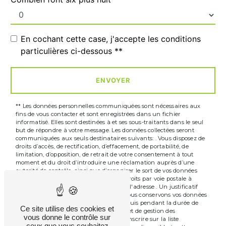
En cochant cette case, j'accepte les conditions
particulières ci-dessous **
ENVOYER
** Les données personnelles communiquées sont nécessaires aux
fins de vous contacter et sont enregistrées dans un fichier
informatisé. Elles sont destinées à et ses sous-traitants dans le seul
but de répondre à votre message. Les données collectées seront
communiquées aux seuls destinataires suivants: . Vous disposez de
droits d’accès, de rectification, d’effacement, de portabilité, de
limitation, d’opposition, de retrait de votre consentement à tout
moment et du droit d’introduire une réclamation auprès d’une
autorité de contrôle, ainsi que d’organiser le sort de vos données
post-mortem. Vous pouvez exercer ces droits par voie postale à
l'adresse ou par courrier électronique à l'adresse . Un justificatif
d'identité pourra vous être demandé. Nous conservons vos données
pendant la période de prise de contact puis pendant la durée de
Ce site utilise des cookies et
prescription légale aux fins probatoires et de gestion des
vous donne le contrôle sur
contentieux. Vous avez le droit de vous inscrire sur la liste
ceux que vous souhaitez