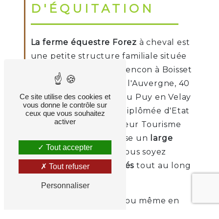
D'ÉQUITATION
La ferme équestre Forez
à cheval est
une petite structure familiale située
sur le plateau de Chalencon à Boisset
(43500) aux portes de l'Auvergne, 40
Ce site utilise des cookies et
min de St Etienne et du Puy en Velay
vous donne le contrôle sur
1h30 de Lyon. Magali diplômée d'Etat
ceux que vous souhaitez
activer
et ATE (Accompagnateur Tourisme
Équestre) vous propose un
large
Tout accepter
choix d'activités
que vous soyez
débutants
ou
confirmés
tout au long
Tout refuser
de l'année.
Personnaliser
En famille, entre amis ou même en
solo venez découvrir et partager un